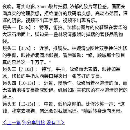
夜晚，写实电影, 35mm胶片拍摄, 浓郁的胶片颗粒感。画面充
满真实的物理质感，拒绝廉价的数码磨皮感。高动态范围，深
邃的阴影。视频不出现字幕，视频不出现音乐。
镜头一【0-3s】： 特写，俯拍。沈修@图片的皮鞋踩在奢华的
大理石地面上，脚边是一叠林婉清撒娇时掉落的奢侈品购物
袋。
镜头二【3-7s】： 近景，推镜头。林婉清@图片双手挽住沈修
的手臂，眼神娇滴滴地仰视，嘴唇微动：“修，顾城那个项目
真的只差这一千万了。”
镜头三【7-10s】： 特写，平拍。沈修面无表情，眼神如寒
冰，修长的手指从西装口袋夹出一张签好的支票。
镜头四【10-13s】： 近景，慢动作。沈修当着林婉清的面，面
无表情地将支票撕成粉碎。纸屑如同雪花般落在林婉清惊愕的
脸上。
镜头五【13-15s】： 中景，低角度仰拍。沈修冷笑一声：“这
钱，我拿去喂狗，狗还会对我摇尾巴。”随后转身走向黑暗。
上一篇
分享链接
没有了