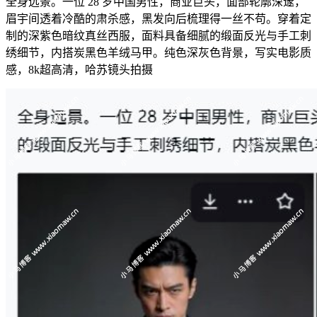
全身远景。一位 28 岁中国男性，商业巨头，面部轮廓深邃，
眉宇间透着冷酷的肃杀感，黑发向后梳理得一丝不苟。穿着定
制的深紫色暗纹真丝西服，面料具备细腻的缎面反光与手工刺
绣细节，内搭炭黑色羊绒马甲。纯色深灰色背景，写实电影质
感，8k超高清，哈苏镜头拍摄