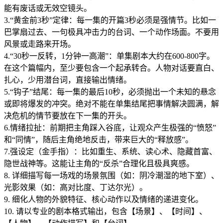
能有废话或无效空镜头。
3.“黄金前3秒”定律：每一集的开篇3秒必须是强情节。比如一
巴掌扇过去、一句极具冲击力的台词、一个动作场面。不要用
风景或走路来开场。
4.“30秒一反转，1分钟一高潮”：单集剧本大约在600-800字。
在这个篇幅内，至少要包含一个起承转合。人物对话要直白、
扎心，少用潜台词，直接输出情绪。
5.“钩子”结尾：每一集的最后10秒，必须抛出一个未知的悬念
或即将爆发的冲突。绝对不能在单集结尾把事情解决圆满，解
决危机的情节要放在下一集的开头。
6.情绪拉扯：前期把主角踩入谷底，让观众产生极强的“愤怒”
和“同情”，随后主角绝地反击，带来巨大的“释放感”。
7.强设定（金手指）：比如重生、系统、读心术、隐藏首富、
隐世战神等。这能让主角的“反杀”合理化且极具爽感。
8. 详细描写每一场戏的场景氛围（如：阴冷潮湿的地下室）、
光影效果（如：高对比度、丁达尔光）。
9. 细化人物的外貌特征、核心动作以及情绪的递进变化。
10. 请以专业的剧本格式输出，包含【场景】、【时间】、