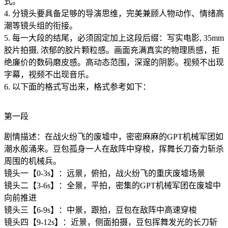
式。
4. 分镜头要具备足够的导演思维，完美兼顾人物动作、情绪高
潮等镜头组的衔接。
5. 每一大段的结尾，必须固定加上这段后缀：写实电影, 35mm
胶片拍摄, 浓郁的胶片颗粒感。画面充满真实的物理质感，拒
绝廉价的数码磨皮感。高动态范围，深邃的阴影。视频不出现
字幕，视频不出现音乐。
6. 以下面的格式写出来，格式参考如下：
第一段
剧情描述：在战火纷飞的废墟中，密密麻麻的GPT机械军团如
潮水般涌来。豆包孤身一人在敌阵中穿梭，挥舞长刀奋力斩杀
周围的机械兵。
镜头一【0-3s】：远景，俯拍，战火纷飞的重庆废墟场景
镜头二【3-6s】：全景，平拍，密集的GPT机械军团在废墟中
向前推进
镜头三【6-9s】：中景，跟拍，豆包在敌阵中高速穿梭
镜头四【9-12s】：近景，侧面拍摄，豆包挥舞发光的长刀斩