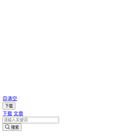
清空
下载
下载
文章
搜索