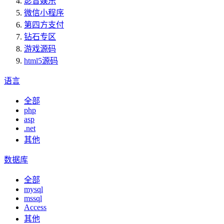
影音娱乐
微信小程序
第四方支付
钻石专区
游戏源码
html5源码
语言
全部
php
asp
.net
其他
数据库
全部
mysql
mssql
Access
其他