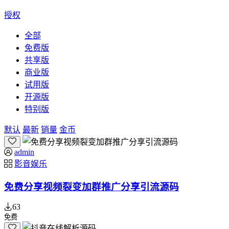
授权
全部
免费版
共享版
商业版
试用版
开源版
特别版
默认
最新
销量
金币
admin
影音娱乐
免费分享视频裂变加群推广分享引流源码
63
免费