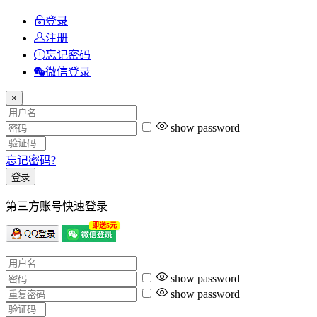
登录
注册
忘记密码
微信登录
×
show password
忘记密码?
登录
第三方账号快速登录
即送5元
show password
show password