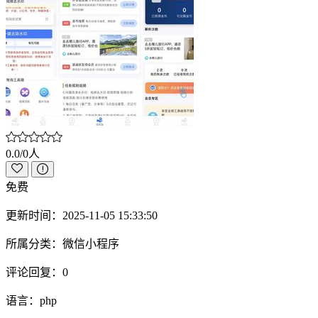
0.0/0人
免费
更新时间：
2025-11-05 15:33:50
所属分类：
微信小程序
评论回复：
0
语言：
php