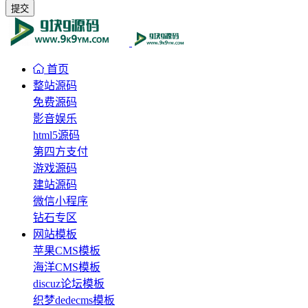
提交
首页
整站源码
免费源码
影音娱乐
html5源码
第四方支付
游戏源码
建站源码
微信小程序
钻石专区
网站模板
苹果CMS模板
海洋CMS模板
discuz论坛模板
织梦dedecms模板