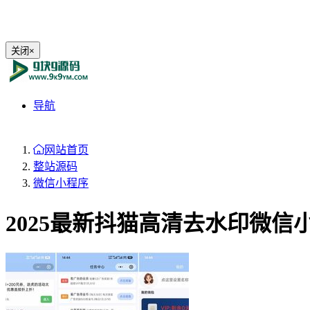
关闭
×
导航
网站首页
整站源码
微信小程序
2025最新抖猫高清去水印微信