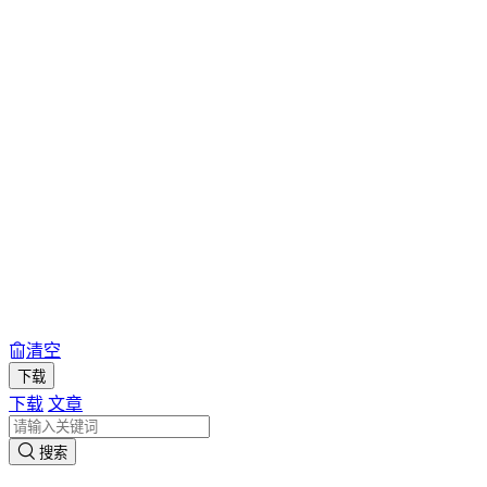
清空
下载
下载
文章
搜索