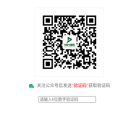
关注公众号后发送
"验证码"
获取验证码