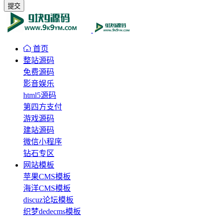
提交
首页
整站源码
免费源码
影音娱乐
html5源码
第四方支付
游戏源码
建站源码
微信小程序
钻石专区
网站模板
苹果CMS模板
海洋CMS模板
discuz论坛模板
织梦dedecms模板