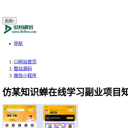
关闭
×
导航
网站首页
整站源码
微信小程序
仿某知识蝉在线学习副业项目