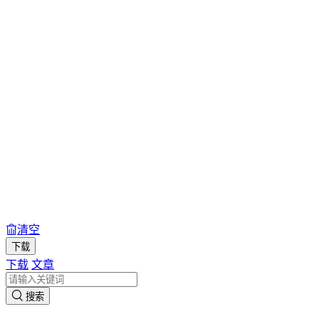
清空
下载
下载
文章
搜索