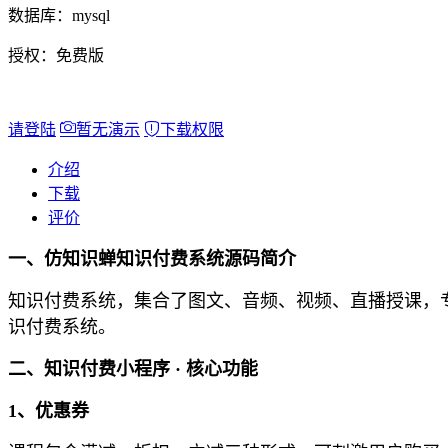
数据库：
mysql
授权：
免费版
请登陆
暂无演示
下载权限
介绍
下载
评价
一、仿知识蝉知识付费系统源码简介
知识付费系统，集合了图文、音频、视频、直播授课，
识付费系统。
二、知识付费小程序 · 核心功能
1、优惠券