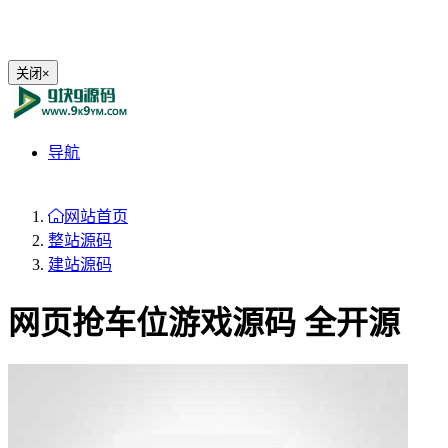
关闭
×
导航
网站首页
整站源码
建站源码
网页抢车位游戏源码 全开源