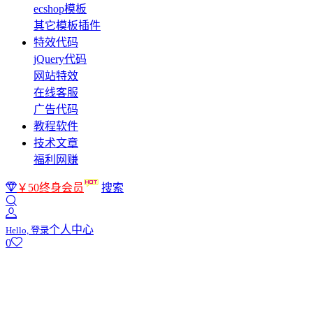
ecshop模板
其它模板插件
特效代码
jQuery代码
网站特效
在线客服
广告代码
教程软件
技术文章
福利网赚
￥50终身会员
搜索
个人中心
Hello, 登录
0