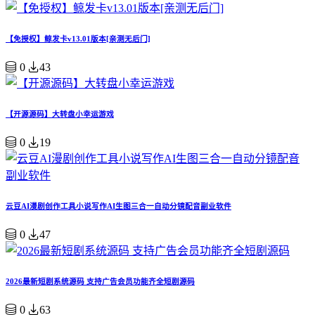
【免授权】鲸发卡v13.01版本[亲测无后门]
0
43
【开源源码】大转盘小幸运游戏
0
19
云豆AI漫剧创作工具小说写作AI生图三合一自动分镜配音副业软件
0
47
2026最新短剧系统源码 支持广告会员功能齐全短剧源码
0
63