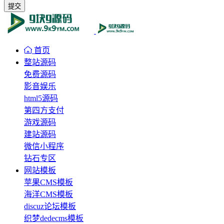
提交
首页
整站源码
免费源码
影音娱乐
html5源码
第四方支付
游戏源码
建站源码
微信小程序
钻石专区
网站模板
苹果CMS模板
海洋CMS模板
discuz论坛模板
织梦dedecms模板