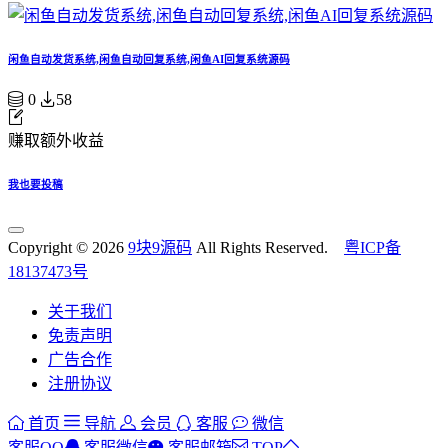
闲鱼自动发货系统,闲鱼自动回复系统,闲鱼AI回复系统源码
0
58
赚取额外收益
我也要投稿
Copyright © 2026
9块9源码
All Rights Reserved.
粤ICP备
18137473号
关于我们
免责声明
广告合作
注册协议
首页
导航
会员
客服
微信
客服QQ
客服微信
客服邮箱
TOP