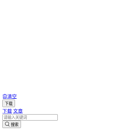
清空
下载
下载
文章
搜索