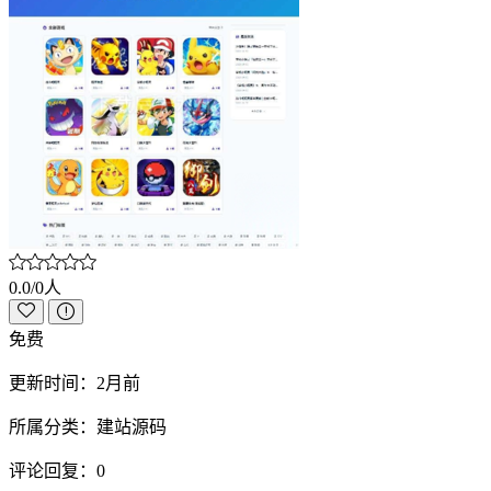
0.0/0人
免费
更新时间：
2月前
所属分类：
建站源码
评论回复：
0