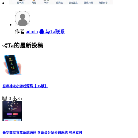
作者
admin
与Ta联系
Ta的最新投稿
召唤神龙小游戏源码【H5版】
0
35
豪华交友盲盒系统源码 含会员分站分销系统 可易支付