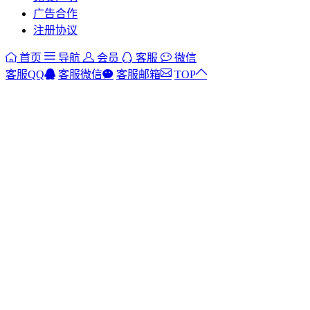
广告合作
注册协议
首页
导航
会员
客服
微信
客服QQ
客服微信
客服邮箱
TOP