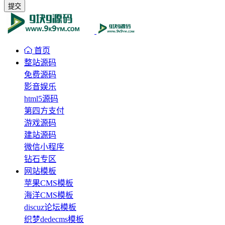
提交
首页
整站源码
免费源码
影音娱乐
html5源码
第四方支付
游戏源码
建站源码
微信小程序
钻石专区
网站模板
苹果CMS模板
海洋CMS模板
discuz论坛模板
织梦dedecms模板