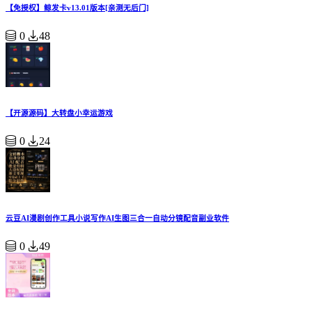
【免授权】鲸发卡v13.01版本[亲测无后门]
0
48
【开源源码】大转盘小幸运游戏
0
24
云豆AI漫剧创作工具小说写作AI生图三合一自动分镜配音副业软件
0
49