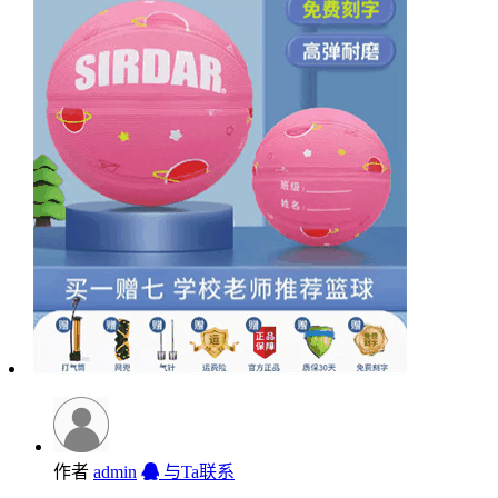
作者
admin
与Ta联系