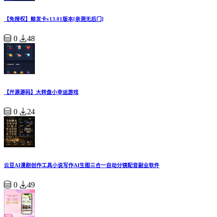
【免授权】鲸发卡v13.01版本[亲测无后门]
0
48
【开源源码】大转盘小幸运游戏
0
24
云豆AI漫剧创作工具小说写作AI生图三合一自动分镜配音副业软件
0
49