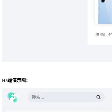
H5端演示图：