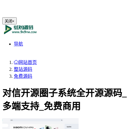
关闭
×
导航
网站首页
整站源码
免费源码
对信开源圈子系统全开源源码_
多端支持_免费商用