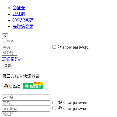
登录
注册
忘记密码
微信登录
×
show password
忘记密码?
登录
第三方账号快速登录
即送5元
show password
show password