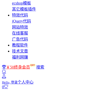
ecshop模板
其它模板插件
特效代码
jQuery代码
网站特效
在线客服
广告代码
教程软件
技术文章
福利网赚
￥50终身会员
搜索
个人中心
Hello, 登录
0