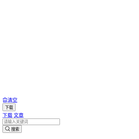
清空
下载
下载
文章
搜索